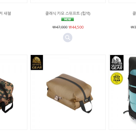
커 새첼
클래식 카모 스위프트 (힙색)
클
￦47,000
￦44,500
￦3