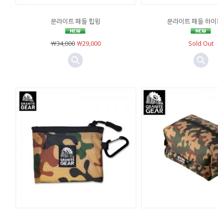
문라이트 패들 힙윙
문라이트 패들 하이
￦34,000
￦29,000
Sold Out