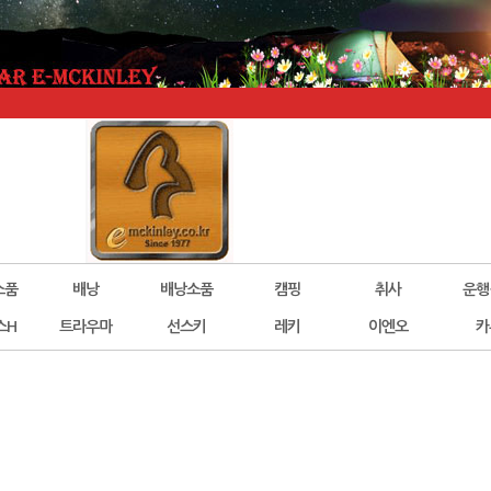
소품
배낭
배낭소품
캠핑
취사
운행
스H
트라우마
선스키
레키
이엔오
카