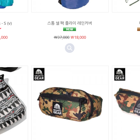
 S (v)
스톰 셀 팩 플라이 레인커버
,000
￦37,000
￦18,000