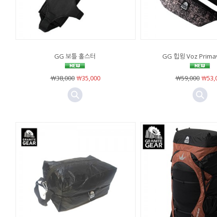
GG 보틀 홀스터
GG 힙윙 Voz Primav
￦38,000
￦35,000
￦59,000
￦53,