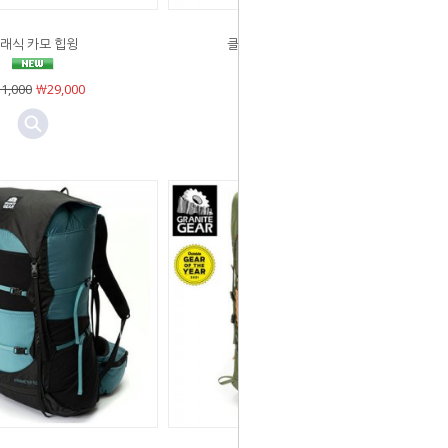
래식 카모 힙윙
클래식 카모 하이커 새첼
1,000
￦29,000
Sold Out