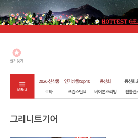
즐겨찾기
2026 신상품
인기상품top10
등산화
등산화
MENU
로바
프린스턴텍
베어본즈리빙
젠틀멘
그래니트기어