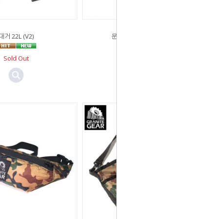
대거 22L (V2)
문라이트 패들 스위프트
Sold Out
￦47,000
￦43,000