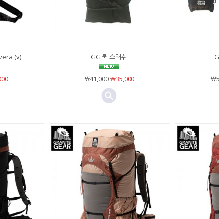
era (v)
GG 퀵 스태쉬
G
000
￦41,000
￦35,000
￦5