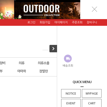
로그인
회원가입
마이페이지
주문조회
장바구니
장비
의류
의류소품
악세서리
그래니트기어
배송조회
부
야마하
잠발란
에버뉴(행사)
횡재코너
QUICK MENU
· HOME
>
그래니트기어
NOTICE
MYPAGE
EVENT
CART