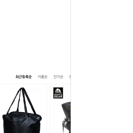
최근등록순
이름순
인기순
판매순
높은가격순
낮은가격순