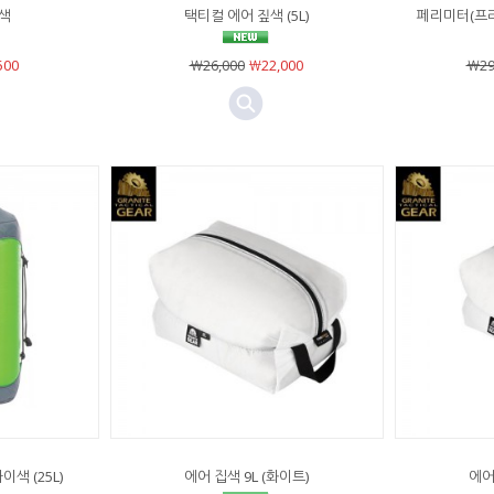
색
택티컬 에어 짚색 (5L)
페리미터(프리미
500
￦26,000
￦22,000
￦29
색 (25L)
에어 집색 9L (화이트)
에어