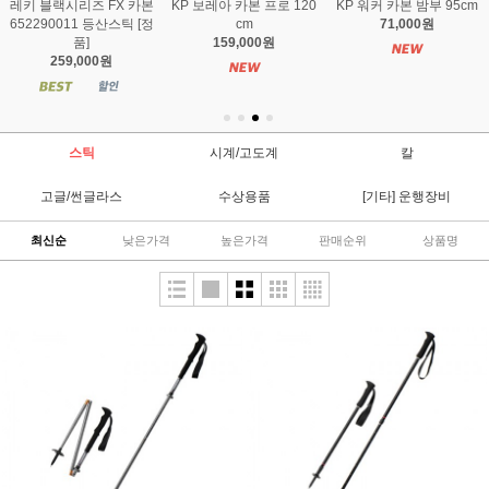
KP 릿지하이커 콜크 파워
KP 하이랜더 콜크 (v) 140
KP C3 카본 클라우드 14
락 (v) 140cm
cm
0cm (v)
99,900원
68,000원
186,000원
스틱
시계/고도계
칼
고글/썬글라스
수상용품
[기타] 운행장비
최신순
낮은가격
높은가격
판매순위
상품명