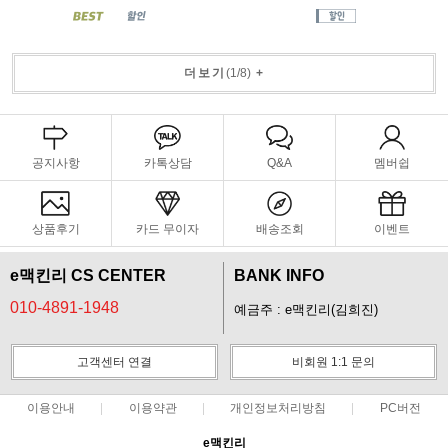
더보기
(
1
/
8
)
+
공지사항
카톡상담
Q&A
멤버쉽
상품후기
카드 무이자
배송조회
이벤트
e맥킨리 CS CENTER
BANK INFO
010-4891-1948
예금주 : e맥킨리(김희진)
고객센터 연결
비회원 1:1 문의
이용안내
이용약관
개인정보처리방침
PC버전
e맥킨리