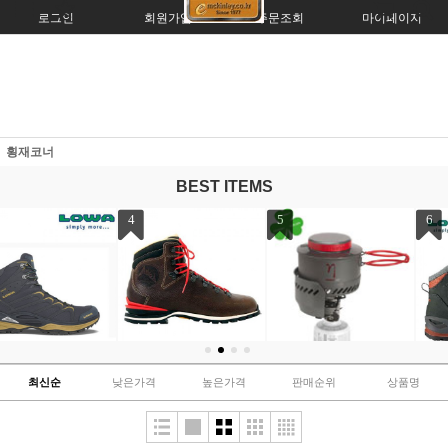
로그인
회원가입
주문조회
마이페이지
횡재코너
BEST ITEMS
4
5
6
벤델슈타인 (남/여성용)
에타 익스프레스 [한정]
보미오 와이드 GTX QC
최신순
낮은가격
높은가격
판매순위
상품명
[정품]
169,000원
[한정특가]
382,000원
189,000원