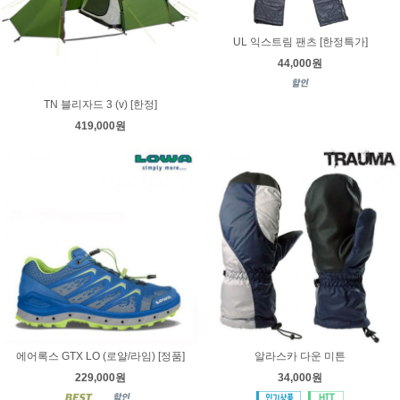
UL 익스트림 팬츠 [한정특가]
44,000원
TN 블리자드 3 (v) [한정]
419,000원
에어록스 GTX LO (로얄/라임) [정품]
알라스카 다운 미튼
229,000원
34,000원