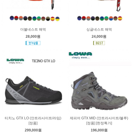
더블네스트 해먹
싱글네스트 해먹
28,000원
24,000원
티치노 GTX LO (안트라사이트/라임)
제피어 GTX MID (안트라사이트/블루)
[정품]
[정품] [한정특가]
299,000원
196,000원