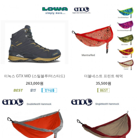
이녹스 GTX MID (스틸블루/머스타드)
더블네스트 프린트 해먹
263,000원
35,500원