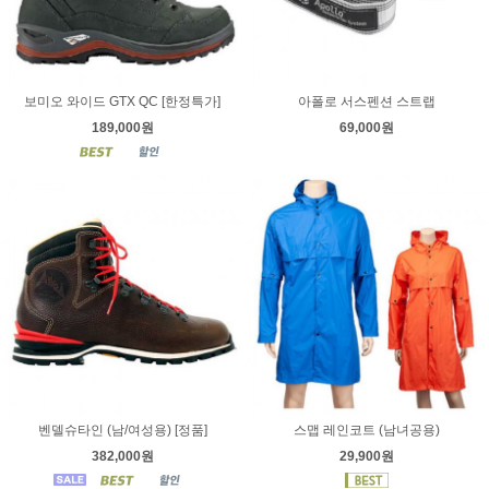
보미오 와이드 GTX QC [한정특가]
아폴로 서스펜션 스트랩
189,000원
69,000원
벤델슈타인 (남/여성용) [정품]
스맵 레인코트 (남녀공용)
382,000원
29,900원