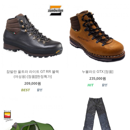
잠발란 울트라 라이트 GT RR 블랙
누볼라오 GTX [정품]
(여성용) [정품][한정특가]
235,000원
209,000원